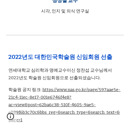
정상철
교수
시각, 인지 및 의식 연구실
2022년도 대한민국학술원 신임회원 선출
연세대학교 심리학과 명예교수이신 정찬섭 교수님께서
2022년도 학술원 신임회원으로 선출되셨습니다.
학술원 공지 링크:
https://www.nas.go.kr/page/597aae5e-
21c4-11ec-8e17-001e6746f4e8?
ac=view&post=62ba6c38-510f-4605-9ae5-
c289f6b3c70c&bbs_reg=&search_type=&search_text=&
page=1